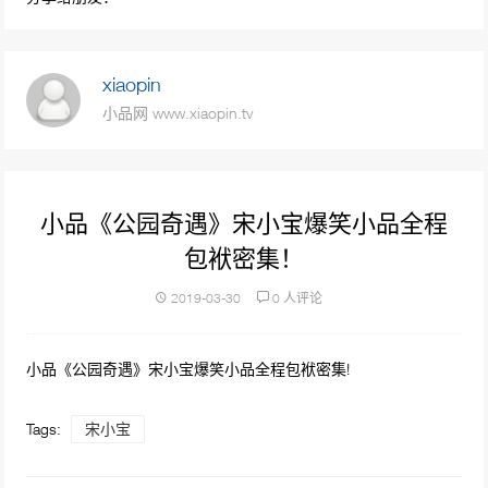
98587次播放
沈腾小品《一个女婿半个儿》沈腾 艾伦 魏翔
xiaopin
吴江 杨沅翰
小品网 www.xiaopin.tv
76589次播放
小品《停车风波》 停车管理员车主爆笑冲突
70467次播放
小品《公园奇遇》宋小宝爆笑小品全程
包袱密集！
贾玲 潘长江小品《后宫攻略》演绎皇帝和皇后
后宫斗法
2019-03-30
0 人评论
68108次播放
小品《空城计》 恶搞戏曲惹怒老戏骨
小品《公园奇遇》宋小宝爆笑小品全程包袱密集!
63035次播放
Tags:
宋小宝
小品《公园奇遇》宋小宝爆笑小品全程包袱密
集！