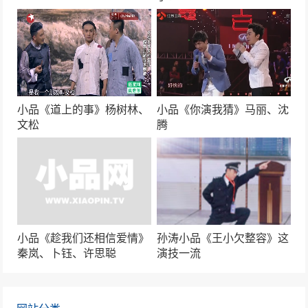
小品《光阴的故事》贾冰、张红爽
44287次播放
小品《碰瓷》杨冰、文松、宋小宝
42704次播放
小品《道上的事》杨树林、
小品《你演我猜》马丽、沈
文松
腾
小品《名侦探可真难》周云鹏最新搞笑升级
41554次播放
小品《翻脸》贾玲、张小斐
41308次播放
小品《趁我们还相信爱情》
孙涛小品《王小欠整容》这
秦岚、卜钰、许思聪
演技一流
赵本山经典小品《出名》笑到流泪！
41133次播放