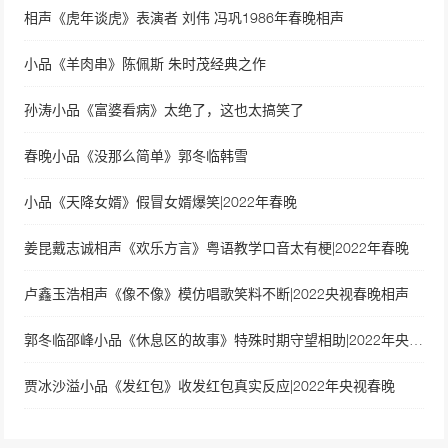
相声《虎年谈虎》表演者 刘伟 冯巩1986年春晚相声
小品《羊肉串》陈佩斯 朱时茂经典之作
孙涛小品《富婆看病》太绝了，这也太搞笑了
春晚小品《没那么简单》郭冬临韩雪
小品《天降女婿》假冒女婿爆笑|2022年春晚
姜昆戴志诚相声《欢乐方言》粤语教学口音太有梗|2022年春晚
卢鑫玉浩相声《像不像》模仿唱歌笑料不断|2022央视春晚相声
郭冬临邵峰小品《休息区的故事》特殊时期守望相助|2022年央视春晚
贾冰沙溢小品《发红包》收发红包真实反应|2022年央视春晚