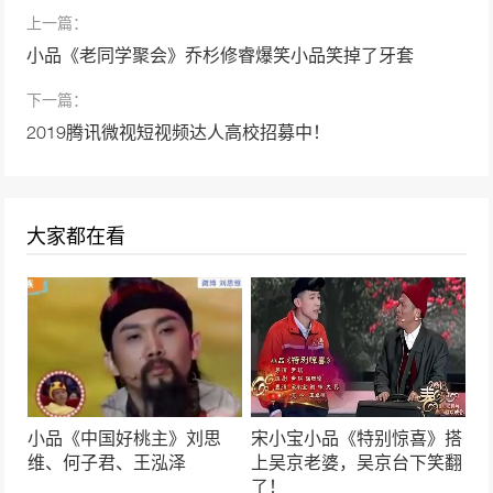
52788次播放
上一篇：
小品《一票难求》孙涛 张海燕 欢乐饭米粒儿
小品《老同学聚会》乔杉修睿爆笑小品笑掉了牙套
第七季
下一篇：
52543次播放
2019腾讯微视短视频达人高校招募中！
小品《最佳酒友》宋小宝、徐峥
49478次播放
大家都在看
小品《今天的幸福2》沈腾、马丽
48109次播放
小品《同学会》常远，艾伦， 王宁
46749次播放
贾冰小品《要债》包袱层出不穷笑声不断
小品《中国好桃主》刘思
宋小宝小品《特别惊喜》搭
45879次播放
维、何子君、王泓泽
上吴京老婆，吴京台下笑翻
了！