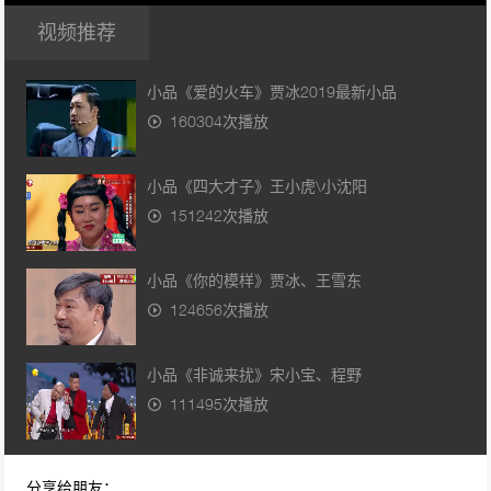
视频推荐
小品《爱的火车》贾冰2019最新小品
160304次播放
小品《四大才子》王小虎\小沈阳
151242次播放
小品《你的模样》贾冰、王雪东
124656次播放
小品《非诚来扰》宋小宝、程野
111495次播放
小品《碰瓷》 宋小宝、赵海燕
分享给朋友：