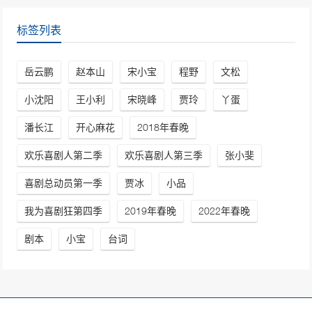
标签列表
岳云鹏
赵本山
宋小宝
程野
文松
小沈阳
王小利
宋晓峰
贾玲
丫蛋
潘长江
开心麻花
2018年春晚
欢乐喜剧人第二季
欢乐喜剧人第三季
张小斐
喜剧总动员第一季
贾冰
小品
我为喜剧狂第四季
2019年春晚
2022年春晚
剧本
小宝
台词