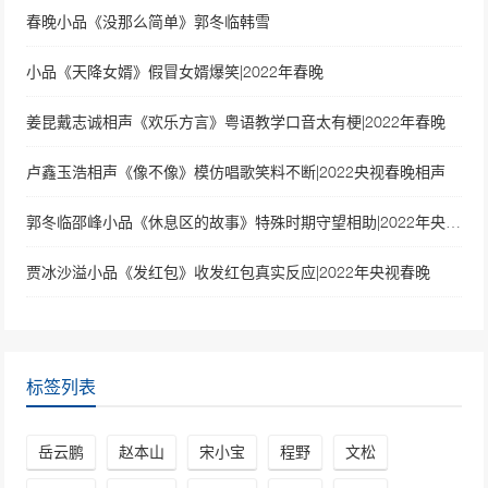
春晚小品《没那么简单》郭冬临韩雪
小品《天降女婿》假冒女婿爆笑|2022年春晚
姜昆戴志诚相声《欢乐方言》粤语教学口音太有梗|2022年春晚
卢鑫玉浩相声《像不像》模仿唱歌笑料不断|2022央视春晚相声
郭冬临邵峰小品《休息区的故事》特殊时期守望相助|2022年央视春晚
贾冰沙溢小品《发红包》收发红包真实反应|2022年央视春晚
标签列表
岳云鹏
赵本山
宋小宝
程野
文松