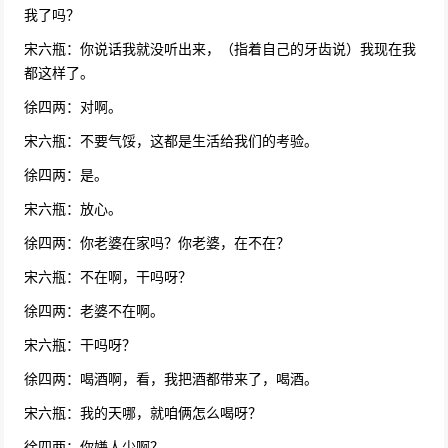
我了吗？
小品《光阴的故事》贾冰、张红爽
宋六瓶：你说话我就没听出来，（指着自己的牙齿说）我现在我
44323次播放
都这样了。
徐四两：对啊。
小品《碰瓷》杨冰、文松、宋小宝
宋六瓶：不要气馁，这都是生活给我们的考验。
42734次播放
徐四两：是。
小品《名侦探可真难》周云鹏最新搞笑升级
宋六瓶：放心。
41585次播放
徐四两：你老婆在家吗？你老婆，在不在？
宋六瓶：不在啊，干吗呀？
小品《翻脸》贾玲、张小斐
徐四两：老婆不在啊。
41341次播放
宋六瓶：干吗呀？
赵本山经典小品《出名》笑到流泪！
徐四两：喝酒啊，看，我把酒都带来了，喝酒。
41163次播放
宋六瓶：我的天哪，就咱俩怎么喝呀？
徐四两：你嫌人少啊？