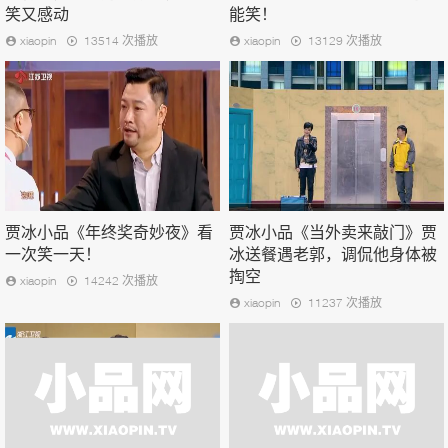
笑又感动
能笑！
xiaopin
13514 次播放
xiaopin
13129 次播放
贾冰小品《年终奖奇妙夜》看
贾冰小品《当外卖来敲门》贾
一次笑一天！
冰送餐遇老郭，调侃他身体被
掏空
xiaopin
14242 次播放
xiaopin
11237 次播放