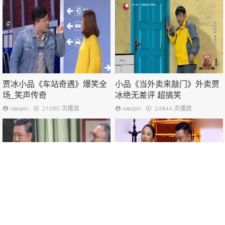
贾冰小品《车站奇遇》爆笑全
小品《当外卖来敲门》外卖贾
场_笑声传奇
冰绝无差评 超搞笑
xiaopin
21080 次播放
xiaopin
24844 次播放
小品《光阴的故事》贾冰张红
贾冰小品《贾总的演讲》企业
爽任梓慧精彩演绎 爆笑全场
想真好, 踏踏实实搞