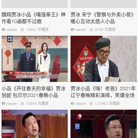
魏翔贾冰小品《嘴强拳王》神
贾冰 宋宁《警察与外卖小哥》
作看10遍都不过瘾
暖心互动太感人小品
xiaopin
16982 次播放
xiaopin
9769 次播放
小品《开往春天的幸福》贾冰
贾冰小品《嗨！老爸》2021年
倪妮 包贝尔2021春晚小品
辽宁春晚精彩演绎，笑爆全场
xiaopin
13349 次播放
xiaopin
121862 次播放