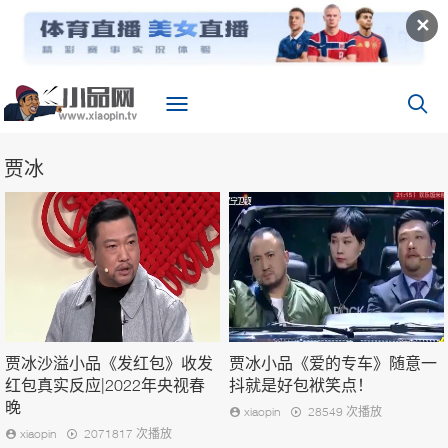
✕
贾冰
贾冰沙溢小品《发红包》收发
贾冰小品《爱的专车》随意一
红包真实反应|2022年央视春
抖就是好包袱笑点！
晚
xiaopin
28549 次播放
xiaopin
2071817 次播放