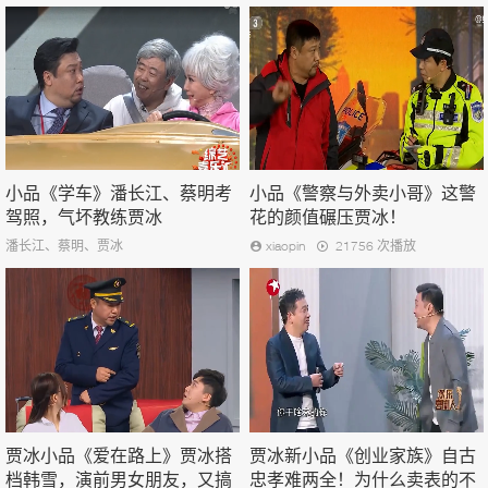
小品《学车》潘长江、蔡明考
小品《警察与外卖小哥》这警
驾照，气坏教练贾冰
花的颜值碾压贾冰！
潘长江、蔡明、贾冰
xiaopin
21756 次播放
贾冰小品《爱在路上》贾冰搭
贾冰新小品《创业家族》自古
档韩雪，演前男女朋友，又搞
忠孝难两全！为什么卖表的不