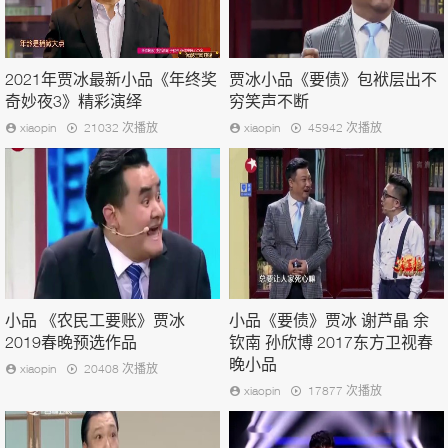
2021年贾冰最新小品《年终奖
贾冰小品《要债》包袱层出不
奇妙夜3》精彩演绎
穷笑声不断
xiaopin
21032 次播放
xiaopin
45942 次播放
小品 《农民工要账》贾冰
小品《要债》贾冰 谢芦晶 余
2019春晚预选作品
钦南 孙欣博 2017东方卫视春
晚小品
xiaopin
20408 次播放
xiaopin
17877 次播放