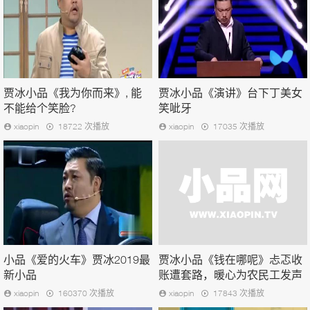
贾冰小品《我为你而来》, 能
贾冰小品《演讲》台下丁美女
不能给个笑脸?
笑呲牙
xiaopin
18722 次播放
xiaopin
17035 次播放
小品《爱的火车》贾冰2019最
贾冰小品《钱在哪呢》忐忑收
新小品
账遭套路，暖心为农民工发声
xiaopin
160370 次播放
xiaopin
17843 次播放