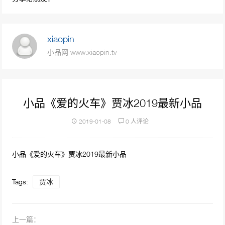
98566次播放
沈腾小品《一个女婿半个儿》沈腾 艾伦 魏翔
xiaopin
吴江 杨沅翰
小品网 www.xiaopin.tv
76570次播放
小品《停车风波》 停车管理员车主爆笑冲突
70451次播放
小品《爱的火车》贾冰2019最新小品
贾玲 潘长江小品《后宫攻略》演绎皇帝和皇后
2019-01-08
0 人评论
后宫斗法
68086次播放
小品《爱的火车》贾冰2019最新小品
小品《空城计》 恶搞戏曲惹怒老戏骨
63013次播放
Tags:
贾冰
小品《公园奇遇》宋小宝爆笑小品全程包袱密
集！
上一篇：