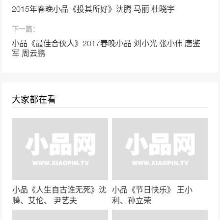
52769次播放
2015年春晚小品《投其所好》沈腾 马丽 杜晓宇
小品《一票难求》孙涛 张海燕 欢乐饭米粒儿
下一篇：
第七季
小品《最佳合伙人》2017春晚小品 刘小光 张小伟 唐鉴
52521次播放
军 周云鹏
小品《最佳酒友》宋小宝、徐峥
49459次播放
大家都在看
小品《今天的幸福2》沈腾、马丽
48083次播放
小品《同学会》常远，艾伦， 王宁
46731次播放
小品《人生自古谁无死》沈
小品《节日快乐》 王小
贾冰小品《要债》包袱层出不穷笑声不断
腾、艾伦、 尹艺夫
利、孙立荣
45855次播放