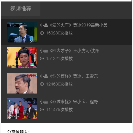
视频推荐
小品《爱的火车》贾冰2019最新小品
160280次播放
小品《四大才子》王小虎\小沈阳
151221次播放
小品《你的模样》贾冰、王雪东
124630次播放
小品《非诚来扰》宋小宝、程野
111475次播放
小品《碰瓷》 宋小宝、赵海燕
分享给朋友：