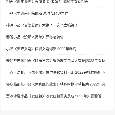
相声《虎年谈虎》表演者 刘伟 冯巩1986年春晚相声
小品《羊肉串》陈佩斯 朱时茂经典之作
孙涛小品《富婆看病》太绝了，这也太搞笑了
春晚小品《没那么简单》郭冬临韩雪
小品《天降女婿》假冒女婿爆笑|2022年春晚
姜昆戴志诚相声《欢乐方言》粤语教学口音太有梗|2022年春晚
卢鑫玉浩相声《像不像》模仿唱歌笑料不断|2022央视春晚相声
郭冬临邵峰小品《休息区的故事》特殊时期守望相助|2022年央视春晚
贾冰沙溢小品《发红包》收发红包真实反应|2022年央视春晚