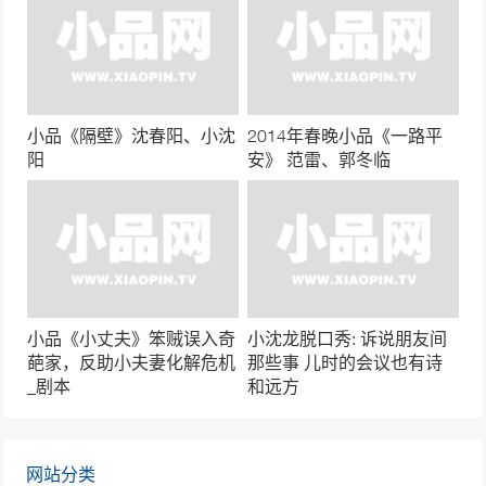
小品《光阴的故事》贾冰、张红爽
44264次播放
小品《碰瓷》杨冰、文松、宋小宝
小品《隔壁》沈春阳、小沈
2014年春晚小品《一路平
42683次播放
阳
安》 范雷、郭冬临
小品《名侦探可真难》周云鹏最新搞笑升级
41529次播放
小品《翻脸》贾玲、张小斐
小品《小丈夫》笨贼误入奇
小沈龙脱口秀: 诉说朋友间
41286次播放
葩家，反助小夫妻化解危机
那些事 儿时的会议也有诗
_剧本
和远方
赵本山经典小品《出名》笑到流泪！
41111次播放
网站分类