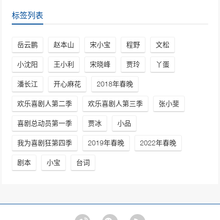
标签列表
岳云鹏
赵本山
宋小宝
程野
文松
小沈阳
王小利
宋晓峰
贾玲
丫蛋
潘长江
开心麻花
2018年春晚
欢乐喜剧人第二季
欢乐喜剧人第三季
张小斐
喜剧总动员第一季
贾冰
小品
我为喜剧狂第四季
2019年春晚
2022年春晚
剧本
小宝
台词