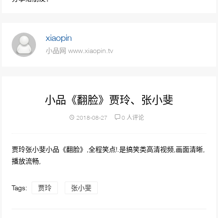
98593次播放
沈腾小品《一个女婿半个儿》沈腾 艾伦 魏翔
xiaopin
吴江 杨沅翰
小品网 www.xiaopin.tv
76594次播放
小品《停车风波》 停车管理员车主爆笑冲突
70472次播放
小品《翻脸》贾玲、张小斐
贾玲 潘长江小品《后宫攻略》演绎皇帝和皇后
2018-08-27
0 人评论
后宫斗法
68114次播放
贾玲张小斐小品《翻脸》,全程笑点!.是搞笑类高清视频,画面清晰,
小品《空城计》 恶搞戏曲惹怒老戏骨
播放流畅,
63042次播放
Tags:
贾玲
张小斐
小品《公园奇遇》宋小宝爆笑小品全程包袱密
集！