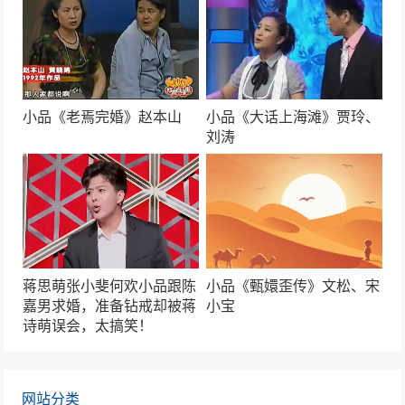
小品《光阴的故事》贾冰、张红爽
44295次播放
小品《碰瓷》杨冰、文松、宋小宝
小品《老焉完婚》赵本山
小品《大话上海滩》贾玲、
42710次播放
刘涛
小品《名侦探可真难》周云鹏最新搞笑升级
41559次播放
小品《翻脸》贾玲、张小斐
41314次播放
蒋思萌张小斐何欢小品跟陈
小品《甄嬛歪传》文松、宋
嘉男求婚，准备钻戒却被蒋
小宝
诗萌误会，太搞笑！
赵本山经典小品《出名》笑到流泪！
41139次播放
网站分类