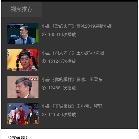
视频推荐
小品《爱的火车》贾冰2019最新小品
160310次播放
小品《四大才子》王小虎\小沈阳
151247次播放
小品《你的模样》贾冰、王雪东
124661次播放
小品《非诚来扰》宋小宝、程野
111500次播放
小品《碰瓷》 宋小宝、赵海燕
分享给朋友：