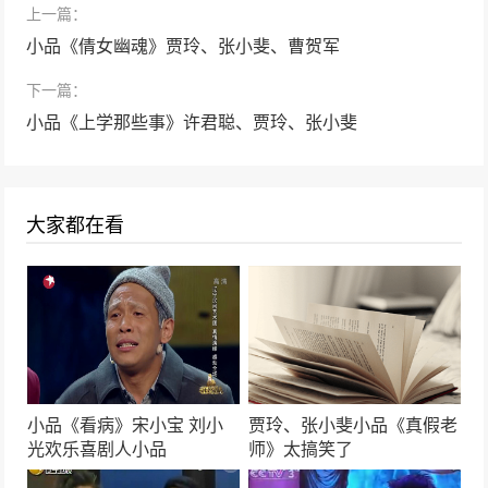
52793次播放
上一篇：
小品《倩女幽魂》贾玲、张小斐、曹贺军
小品《一票难求》孙涛 张海燕 欢乐饭米粒儿
第七季
下一篇：
52547次播放
小品《上学那些事》许君聪、贾玲、张小斐
小品《最佳酒友》宋小宝、徐峥
49485次播放
大家都在看
小品《今天的幸福2》沈腾、马丽
48112次播放
小品《同学会》常远，艾伦， 王宁
46754次播放
小品《看病》宋小宝 刘小
贾玲、张小斐小品《真假老
贾冰小品《要债》包袱层出不穷笑声不断
光欢乐喜剧人小品
师》太搞笑了
45884次播放