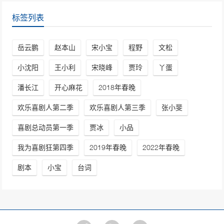
标签列表
岳云鹏
赵本山
宋小宝
程野
文松
小沈阳
王小利
宋晓峰
贾玲
丫蛋
潘长江
开心麻花
2018年春晚
欢乐喜剧人第二季
欢乐喜剧人第三季
张小斐
喜剧总动员第一季
贾冰
小品
我为喜剧狂第四季
2019年春晚
2022年春晚
剧本
小宝
台词