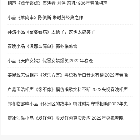
相声《虎年谈虎》表演者 刘伟 冯巩1986年春晚相声
小品《羊肉串》陈佩斯 朱时茂经典之作
孙涛小品《富婆看病》太绝了，这也太搞笑了
春晚小品《没那么简单》郭冬临韩雪
小品《天降女婿》假冒女婿爆笑|2022年春晚
姜昆戴志诚相声《欢乐方言》粤语教学口音太有梗|2022年春晚
卢鑫玉浩相声《像不像》模仿唱歌笑料不断|2022央视春晚相声
郭冬临邵峰小品《休息区的故事》特殊时期守望相助|2022年央视春晚
贾冰沙溢小品《发红包》收发红包真实反应|2022年央视春晚