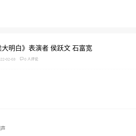
侯大明白》表演者 侯跃文 石富宽
22-02-03
0 人评论
相声