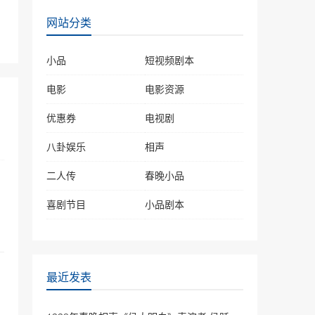
2019年春晚相声《乡音总
网站分类
关情》冯巩王振华诉说民声
40622次播放
小品
短视频剧本
相声《卖挂票》 岳云鹏\孙
越
电影
电影资源
38595次播放
优惠券
电视剧
岳云鹏 孙越相声《败家
八卦娱乐
子》上台就互撕，真的太逗
相声
笑了
36730次播放
二人传
春晚小品
相声《相声有新人》岳云鹏
喜剧节目
小品剧本
孙越助阵, 小岳岳化身文学
博士秀成语
35947次播放
相声《成长的烦恼》卢鑫、
玉浩
最近发表
35878次播放
《年三十的歌》2022春晚