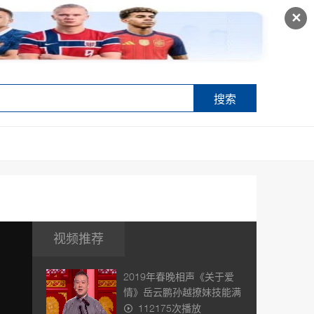
✕
搜索
视频推荐
2019年春晚相声《关于爱
情》岳云鹏孙越撩妹技能满
点，
112175次播放