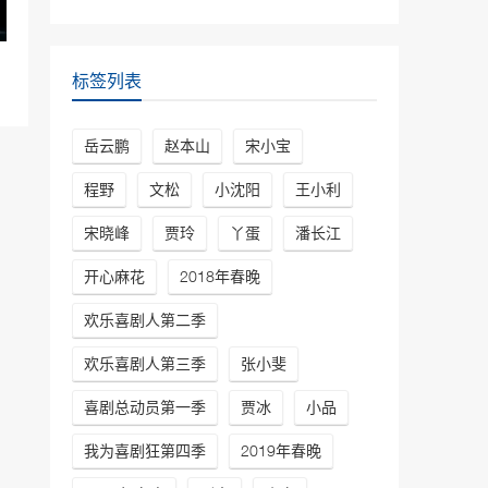
鹏\孙越
30037次播放
相声《电台风云》高峰\岳
标签列表
云鹏
29812次播放
岳云鹏
赵本山
宋小宝
相声《笑傲江湖》郭德纲、
于谦
程野
文松
小沈阳
王小利
29395次播放
宋晓峰
贾玲
丫蛋
潘长江
相声《我是歌手》岳云鹏
开心麻花
2018年春晚
孙越德云社最新相声
27171次播放
欢乐喜剧人第二季
欢乐喜剧人第三季
张小斐
喜剧总动员第一季
贾冰
小品
我为喜剧狂第四季
2019年春晚