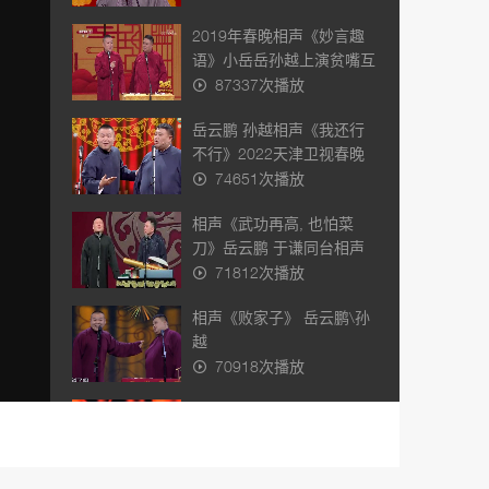
2019年春晚相声《妙言趣
语》小岳岳孙越上演贫嘴互
怼趣解汉字逗乐全场
87337次播放
岳云鹏 孙越相声《我还行
不行》2022天津卫视春晚
74651次播放
相声《武功再高, 也怕菜
刀》岳云鹏 于谦同台相声
太逗了
71812次播放
相声《败家子》 岳云鹏\孙
越
70918次播放
相声《不忘初心》郭麒麟
\孙越\岳云鹏
57213次播放