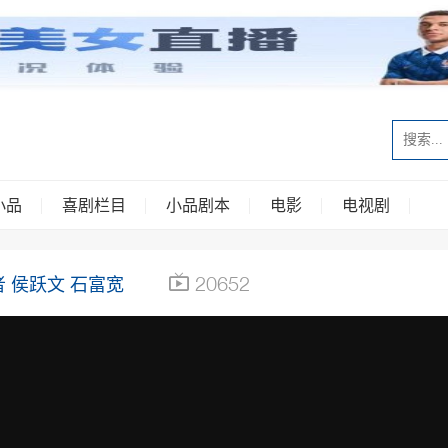
小品
喜剧栏目
小品剧本
电影
电视剧
20652
 侯跃文 石富宽