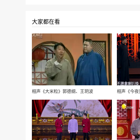
大家都在看
相声《大米粒》郭德纲、王玥波
相声《今夜