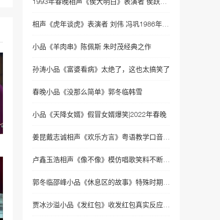
1993年春晚相声《侯大明白》表演者 侯跃文 石富宽
岳云鹏孙越相声
35045次播放
相声《虎年谈虎》表演者 刘伟 冯巩1986年春晚相声
相声《我要讲规矩》岳云
小品《羊肉串》陈佩斯 朱时茂经典之作
鹏、孙越
34170次播放
孙涛小品《富婆看病》太绝了，这也太搞笑了
相声《因为爱情》岳云鹏示
春晚小品《没那么简单》郭冬临韩雪
爱范冰冰, 被李晨揍!
32493次播放
小品《天降女婿》假冒女婿爆笑|2022年春晚
相声《小眼看世界》岳云鹏
孙越经典相声 没几个人看
姜昆戴志诚相声《欢乐方言》粤语教学口音太有梗|2022年春晚
过
32350次播放
卢鑫玉浩相声《像不像》模仿唱歌笑料不断|2022央视春晚相声
相声《今夜我们说相声》
岳云鹏\孙越
郭冬临邵峰小品《休息区的故事》特殊时期守望相助|2022年央视春晚
32015次播放
贾冰沙溢小品《发红包》收发红包真实反应|2022年央视春晚
相声《非一般的爱情》岳云