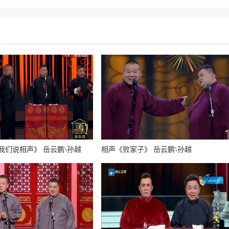
我们说相声》 岳云鹏\孙越
相声《败家子》 岳云鹏\孙越