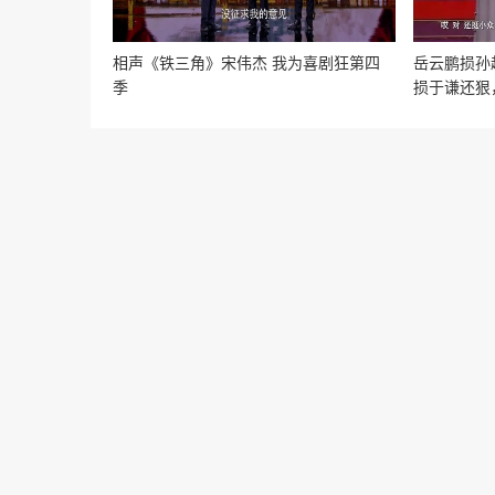
相声《铁三角》宋伟杰 我为喜剧狂第四
岳云鹏损孙
季
损于谦还狠