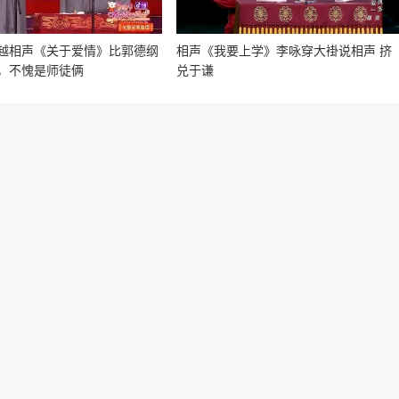
越相声《关于爱情》比郭德纲
相声《我要上学》李咏穿大褂说相声 挤
，不愧是师徒俩
兑于谦