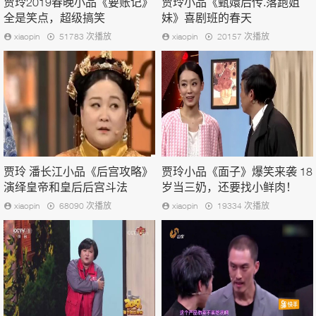
贾玲2019春晚小品《要账记》
贾玲小品《甄嬛后传.落跑姐
全是笑点，超级搞笑
妹》喜剧班的春天
xiaopin
51783 次播放
xiaopin
20157 次播放
贾玲 潘长江小品《后宫攻略》
贾玲小品《面子》爆笑来袭 18
演绎皇帝和皇后后宫斗法
岁当三奶，还要找小鲜肉！
xiaopin
68090 次播放
xiaopin
19334 次播放