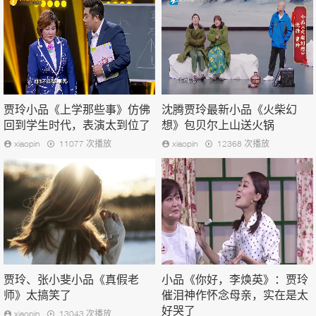
贾玲小品《上学那些事》仿佛
沈腾贾玲最新小品《火柴幻
回到学生时代，表演太到位了
想》包贝尔上山送火锅
xiaopin
11077 次播放
xiaopin
12368 次播放
贾玲、张小斐小品《真假老
小品《你好，李焕英》：贾玲
师》太搞笑了
催泪神作怀念母亲，实在是太
好哭了
xiaopin
13043 次播放