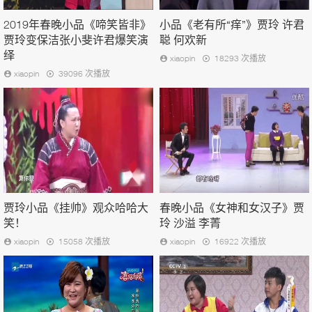
2019年春晚小品《啼笑皆非》
小品《老有所“痒”》贾玲 许君
贾玲变保洁张小斐许君爆笑演
聪 何欢新
绎
xiaopin
18293 次播放
xiaopin
39096 次播放
贾玲小品《挂帅》观众哈哈大
春晚小品《女神和女汉子》贾
笑！
玲 沙溢 李菁
xiaopin
15058 次播放
xiaopin
16922 次播放