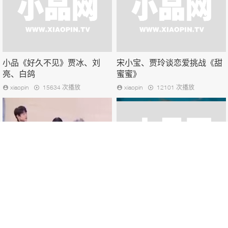
小品《好久不见》贾冰、刘
宋小宝、贾玲谈恋爱挑战《甜
亮、白鸽
蜜蜜》
xiaopin
15634 次播放
xiaopin
12101 次播放
小品《等你回家》张小斐、贾
小品《生活启示录》杨迪、贾
玲
玲
xiaopin
19002 次播放
xiaopin
9293 次播放