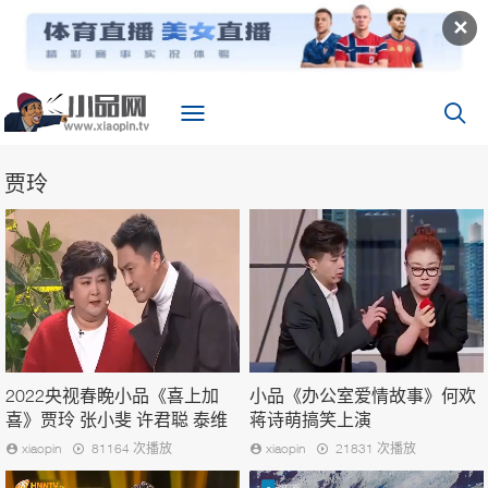
✕
贾玲
2022央视春睌小品《喜上加
小品《办公室爱情故事》何欢
喜》贾玲 张小斐 许君聪 泰维
蒋诗萌搞笑上演
xiaopin
81164 次播放
xiaopin
21831 次播放