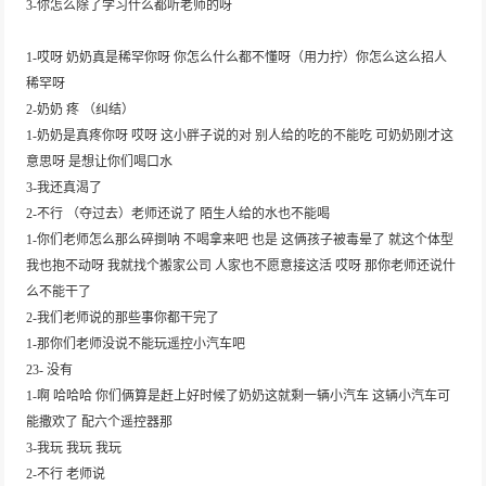
3-你怎么除了学习什么都听老师的呀
1-哎呀 奶奶真是稀罕你呀 你怎么什么都不懂呀（用力拧）你怎么这么招人
稀罕呀
2-奶奶 疼 （纠结）
1-奶奶是真疼你呀 哎呀 这小胖子说的对 别人给的吃的不能吃 可奶奶刚才这
意思呀 是想让你们喝口水
3-我还真渴了
2-不行 （夺过去）老师还说了 陌生人给的水也不能喝
1-你们老师怎么那么碎捯呐 不喝拿来吧 也是 这俩孩子被毒晕了 就这个体型
我也抱不动呀 我就找个搬家公司 人家也不愿意接这活 哎呀 那你老师还说什
么不能干了
2-我们老师说的
那些事
你都干完了
1-那你们老师没说不能玩遥控小汽车吧
23- 没有
1-啊 哈哈哈 你们俩算是赶上好时候了奶奶这就剩一辆小汽车 这辆小汽车可
能撒欢了 配六个遥控器那
3-我玩 我玩 我玩
2-不行 老师说