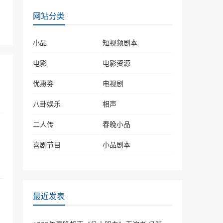
小品《不差钱》赵本山，小
网站分类
沈阳，丫蛋
60150次播放
小品
短视频剧本
贾玲2019春晚小品《要账
记》全是笑点，超级搞笑
电影
电影资源
51778次播放
优惠券
电视剧
春晚小品《没那么简单》郭
八卦娱乐
冬临韩雪
相声
49466次播放
二人传
春晚小品
沈腾马丽小品《还不还》鞭
喜剧节目
小品剧本
挞诚信缺失| 2022央视春晚
48713次播放
2019年春晚小品《占位
子》沈腾变奶爸为儿掀夺位
最近发表
：
大战
46762次播放
2019年春晚小品《“儿子”来