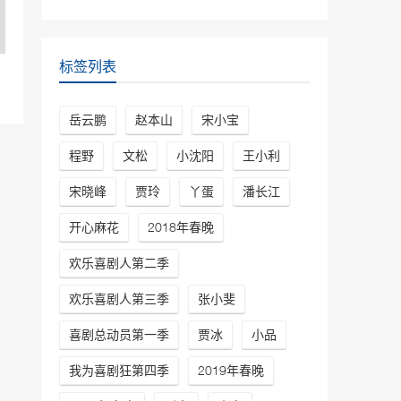
程野、宋小宝
33964次播放
郭冬临邵峰小品《休息区的
标签列表
故事》特殊时期守望相
助|2022年央视春晚
32673次播放
岳云鹏
赵本山
宋小宝
2019年春晚小品《演戏给
你看》笑闹上映，孙涛林永
程野
文松
小沈阳
王小利
健变戏精花式吹捧领导
32368次播放
宋晓峰
贾玲
丫蛋
潘长江
2019年春晚小品《神秘
开心麻花
2018年春晚
岛》郭冬临音乐创意暖心感
人
31481次播放
欢乐喜剧人第二季
欢乐喜剧人第三季
张小斐
喜剧总动员第一季
贾冰
小品
我为喜剧狂第四季
2019年春晚