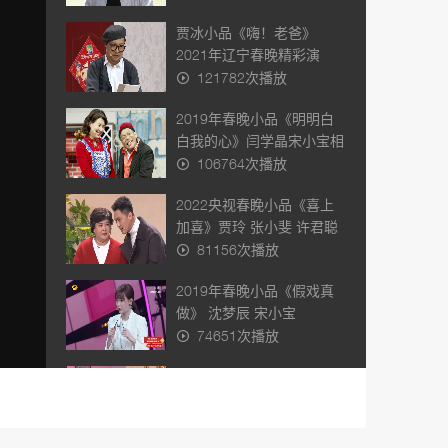
贾冰小品《嗨！老爸》
2021年辽宁春晚精彩演
绎，笑爆全场
121782次播放
2019年春晚小品《明明白
白我的心》闫学晶宋小宝相
亲杨树林神助攻
106764次播放
2022央视春睌小品《喜上
加喜》贾玲 张小斐 许君聪
泰维
81156次播放
2019年春晚小品《假戏真
做》 沈梦辰 宋小宝
74651次播放
2019年春晚小品《办公室
的故事》闫妮变霸总上演职
员花式求婚老板
62862次播放