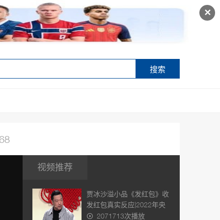
✕
搜索
68
视频推荐
贾冰沙溢小品《发红包》收
发红包真实反应|2022年央
视春晚
2071713次播放