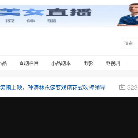
小品
喜剧栏目
小品剧本
电影
电视剧
323
看》笑闹上映，孙涛林永健变戏精花式吹捧领导