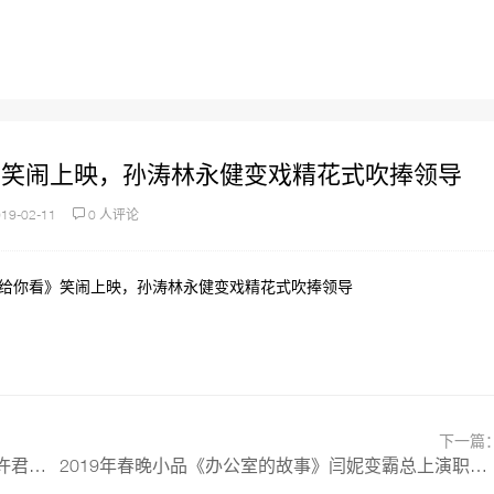
看》笑闹上映，孙涛林永健变戏精花式吹捧领导
19-02-11
0 人评论
演戏给你看》笑闹上映，孙涛林永健变戏精花式吹捧领导
下一篇
2019年春晚小品《啼笑皆非》贾玲变保洁张小斐许君爆笑演绎
2019年春晚小品《办公室的故事》闫妮变霸总上演职员花式求婚老板