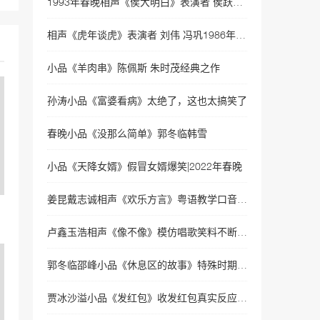
1993年春晚相声《侯大明白》表演者 侯跃文 石富宽
了》老夫妻潘长江蔡明葛优
爆笑演绎老年防诈骗小品
40384次播放
相声《虎年谈虎》表演者 刘伟 冯巩1986年春晚相声
小品《策划》赵本山、宋丹
小品《羊肉串》陈佩斯 朱时茂经典之作
丹
39491次播放
孙涛小品《富婆看病》太绝了，这也太搞笑了
2019年春晚小品《啼笑皆
春晚小品《没那么简单》郭冬临韩雪
非》贾玲变保洁张小斐许君
爆笑演绎
39094次播放
小品《天降女婿》假冒女婿爆笑|2022年春晚
2003年春晚小品《心病》
赵本山、高秀敏、范伟
姜昆戴志诚相声《欢乐方言》粤语教学口音太有梗|2022年春晚
36344次播放
卢鑫玉浩相声《像不像》模仿唱歌笑料不断|2022央视春晚相声
小品《天降女婿》假冒女婿
爆笑|2022年春晚
郭冬临邵峰小品《休息区的故事》特殊时期守望相助|2022年央视春晚
35047次播放
贾冰沙溢小品《发红包》收发红包真实反应|2022年央视春晚
2016年春晚小品《吃面》