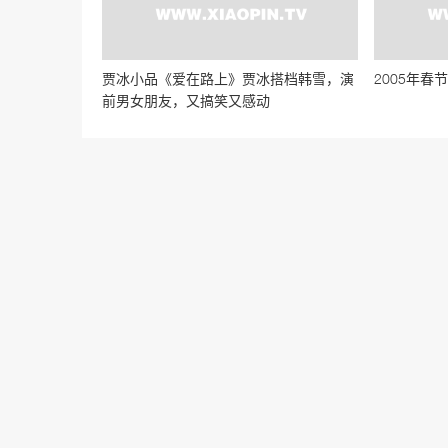
贾冰小品《爱在路上》贾冰搭档韩雪，演
2005年春
前男女朋友，又搞笑又感动