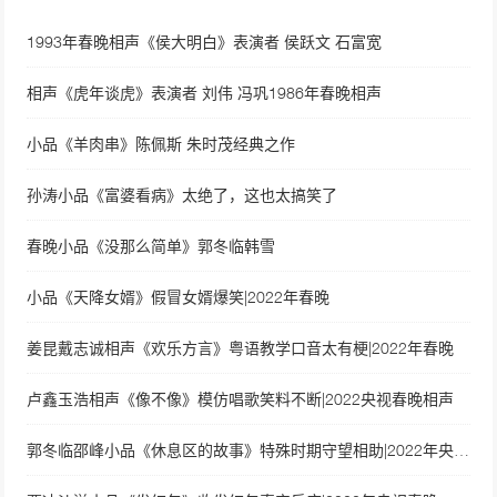
1993年春晚相声《侯大明白》表演者 侯跃文 石富宽
相声《虎年谈虎》表演者 刘伟 冯巩1986年春晚相声
小品《羊肉串》陈佩斯 朱时茂经典之作
孙涛小品《富婆看病》太绝了，这也太搞笑了
春晚小品《没那么简单》郭冬临韩雪
小品《天降女婿》假冒女婿爆笑|2022年春晚
姜昆戴志诚相声《欢乐方言》粤语教学口音太有梗|2022年春晚
卢鑫玉浩相声《像不像》模仿唱歌笑料不断|2022央视春晚相声
郭冬临邵峰小品《休息区的故事》特殊时期守望相助|2022年央视春晚