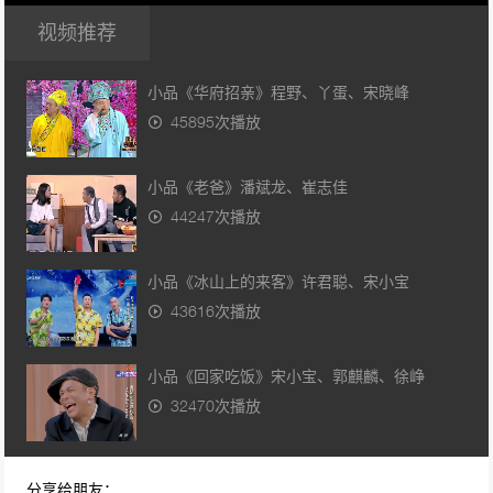
视频推荐
小品《华府招亲》程野、丫蛋、宋晓峰
45895次播放
小品《老爸》潘斌龙、崔志佳
44247次播放
小品《冰山上的来客》许君聪、宋小宝
43616次播放
小品《回家吃饭》宋小宝、郭麒麟、徐峥
32470次播放
小品《皇家赌场》王宁、艾伦
分享给朋友：