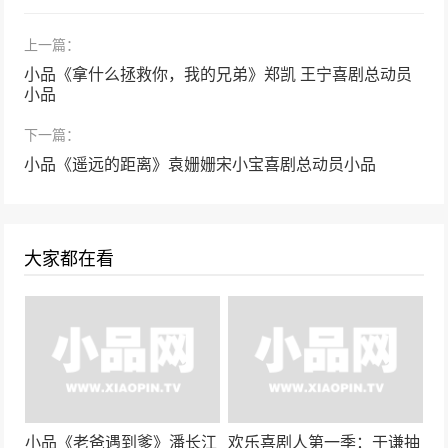
26031次播放
上一篇：
小品《今夜无眠》孙涛 邵峰欢乐饭米粒儿第七
季
小品《拿什么拯救你，我的兄弟》郑凯 王宁喜剧总动员
24596次播放
小品
岳云鹏夺冠作品《小岳岳》欢乐喜剧人郭德纲
下一篇：
徒弟岳云鹏相声
小品《遥远的距离》袁姗姗宋小宝喜剧总动员小品
24583次播放
小品《不差钱2》丫蛋、小沈阳
24559次播放
大家都在看
小品《海盗》小沈阳、杨冰、宋晓峰
24195次播放
小品《倩女幽魂》贾玲、张小斐、曹贺军
24110次播放
小品《老爸遇到爹》潘长江
欢乐喜剧人第一季：于谦抽