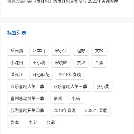
贾冰沙溢小品《发红包》收发红包真实反应|2022年央视春晚
标签列表
岳云鹏
赵本山
宋小宝
程野
文松
小沈阳
王小利
宋晓峰
贾玲
丫蛋
潘长江
开心麻花
2018年春晚
欢乐喜剧人第二季
欢乐喜剧人第三季
张小斐
喜剧总动员第一季
贾冰
小品
我为喜剧狂第四季
2019年春晚
2022年春晚
剧本
小宝
台词