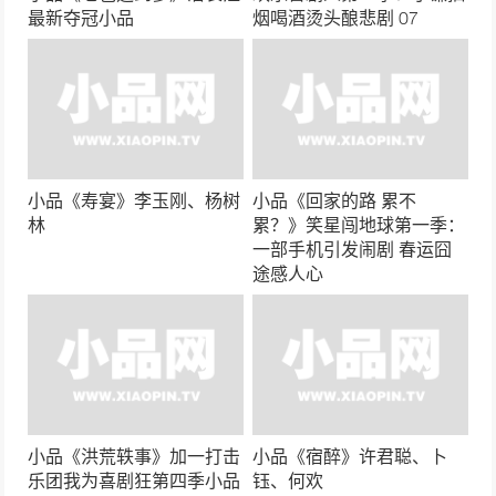
最新夺冠小品
烟喝酒烫头酿悲剧 07
小品《薪火不息》朱雨辰崔志佳喜剧总动员小
品
23780次播放
小品《原来如此》宋晓峰、程野、丫蛋
23640次播放
小品《寿宴》李玉刚、杨树
小品《回家的路 累不
小品《听风》蒋欣 宋小宝喜剧总动员决赛冠军
林
累？》笑星闯地球第一季：
一部手机引发闹剧 春运囧
23235次播放
途感人心
小品《顺水推舟》宋晓峰、程野、丫蛋
22815次播放
小品《翡翠西瓜》赵家班小品文松杨树林争西
瓜 各怀鬼胎出奇招
小品《洪荒轶事》加一打击
小品《宿醉》许君聪、卜
22555次播放
乐团我为喜剧狂第四季小品
钰、何欢