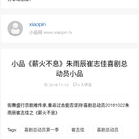
32426次播放
小品《午夜出租车》王宁 艾伦 欢乐喜剧人第一
xiaopin
季
小品网 www.xiaopin.tv
31195次播放
小品《谁是大英雄》周云鹏
30237次播放
小品《薪火不息》朱雨辰崔志佳喜剧总
动员小品
小品《蹬三轮儿的父亲》宋晓峰嫌弃父亲骑三
轮车，栓狗链现刷漆变大金链，感人歌颂伟大
2018-11-13
0 人评论
父爱
29846次播放
小品《男一号》宋小宝、文松
街舞盛行京剧难传承,重返过去能否坚持!喜剧总动员20161022朱
27802次播放
雨辰崔志佳之《薪火不息》
小品《职场陷阱 你中招了吗？》笑星闯地球第
Tags:
喜剧总动员第一季
崔志佳
喜剧总动员
一季