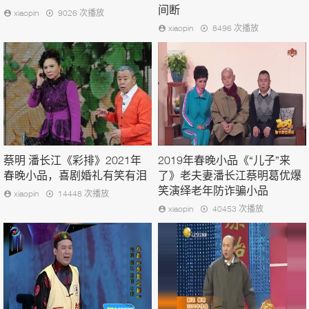
间断
xiaopin
9026 次播放
xiaopin
8496 次播放
蔡明 潘长江《彩排》2021年
2019年春晚小品《“儿子”来
春晚小品，喜剧婚礼有笑有泪
了》老夫妻潘长江蔡明葛优爆
笑演绎老年防诈骗小品
xiaopin
14448 次播放
xiaopin
40453 次播放