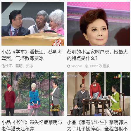
小品《学车》潘长江、蔡明考
蔡明的小品家喻户晓，她最大
驾照，气坏教练贾冰
的特点是什么？
潘长江、蔡明、贾冰
xiaopin
6882 次播放
小品《老伴》患失忆症蔡明与
小品《家有毕业生》蔡明郭达
老伴潘长江私奔
为了儿子操碎心，全程包袱不