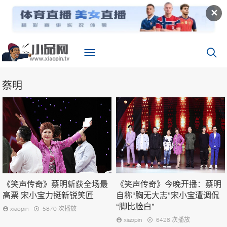
✕
蔡明
《笑声传奇》蔡明斩获全场最
《笑声传奇》今晚开播：蔡明
高票 宋小宝力挺新锐笑匠
自称“胸无大志”宋小宝遭调侃
“脚比脸白”
xiaopin
5870 次播放
xiaopin
6428 次播放